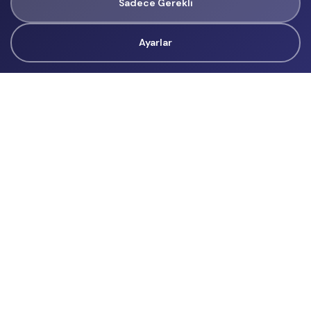
Sadece Gerekli
Ayarlar
Tüm Hakları Gizlidir
renklietkinliklerim@gmail.com
Başvurular
İçerik Üreticisi Başvuru
Reklam
Hakkımızda
Hakkımızda
Üyelik Sözleşmesi