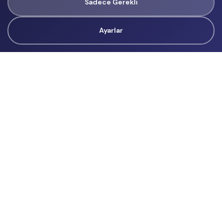
Sadece Gerekli
Ayarlar
Tüm Hakları Gizlidir
renklietkinliklerim@gmail.com
Başvurular
İçerik Üreticisi Başvuru
Reklam
Hakkımızda
Hakkımızda
Üyelik Sözleşmesi