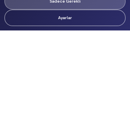
Sadece Gerekli
Ayarlar
Tüm Hakları Gizlidir
renklietkinliklerim@gmail.com
Başvurular
İçerik Üreticisi Başvuru
Reklam
Hakkımızda
Hakkımızda
Üyelik Sözleşmesi