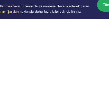
Tüm
 kullanmaktadır. Sitemizde gezinmeye devam ederek çerez
anım Şartları
hakkında daha fazla bilgi edinebilirsiniz.
Başvurular
Hakkımızda
İçerik Üreticisi
Hakkımızda
Başvuru
Üyelik
Reklam
Sözleşmesi
Gizlilik
Politikası