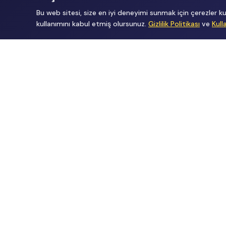
Bu web sitesi, size en iyi deneyimi sunmak için çerezler
kullanımını kabul etmiş olursunuz.
Gizlilik Politikası
ve
Kull
Tüm Hakları Gizlidir
renklietkinliklerim@gmail.com