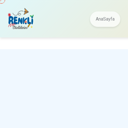
AnaSayfa