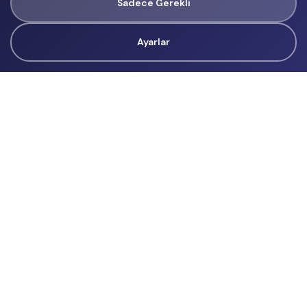
Sadece Gerekli
Ayarlar
Tüm Hakları Gizlidir
renklietkinliklerim@gmail.com
Başvurular
İçerik Üreticisi Başvuru
Reklam
Hakkımızda
Hakkımızda
Üyelik Sözleşmesi