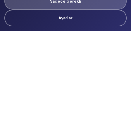
Sadece Gerekli
Ayarlar
Tüm Hakları Gizlidir
renklietkinliklerim@gmail.com
Başvurular
İçerik Üreticisi Başvuru
Reklam
Hakkımızda
Hakkımızda
Üyelik Sözleşmesi